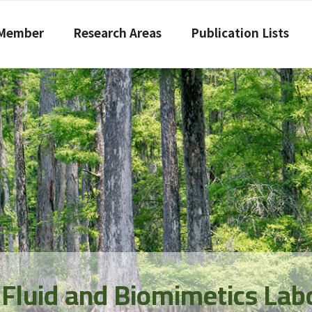
Member
Research Areas
Publication Lists
 Fluid and Biomimetics Lab